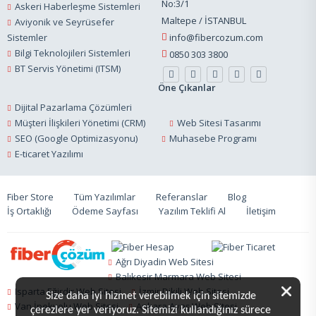
No:3/1
Askeri Haberleşme Sistemleri
Maltepe / İSTANBUL
Aviyonik ve Seyrüsefer
Sistemler
info@fibercozum.com
Bilgi Teknolojileri Sistemleri
0850 303 3800
BT Servis Yönetimi (ITSM)
Öne Çıkanlar
Dijital Pazarlama Çözümleri
Müşteri İlişkileri Yönetimi (CRM)
Web Sitesi Tasarımı
SEO (Google Optimizasyonu)
Muhasebe Programı
E-ticaret Yazılımı
Fiber Store
Tüm Yazılımlar
Referanslar
Blog
İş Ortaklığı
Ödeme Sayfası
Yazılım Teklifi Al
İletişim
Ağrı Diyadin Web Sitesi
Balıkesir Marmara Web Sitesi
Isparta Eğirdir Web Sitesi
İzmir Dikili Web Sitesi
Size daha iyi hizmet verebilmek için sitemizde
Van İpekyolu Web Sitesi
Ankara Ayaş Web Sitesi
çerezlere yer veriyoruz. Sitemizi kullandığınız sürece