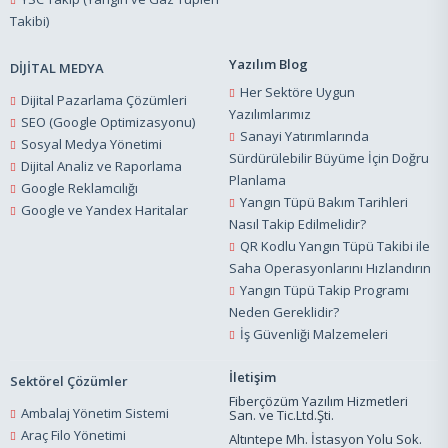
Takibi)
Yazılım Blog
DİJİTAL MEDYA
Her Sektöre Uygun
Dijital Pazarlama Çözümleri
Yazılımlarımız
SEO (Google Optimizasyonu)
Sanayi Yatırımlarında
Sosyal Medya Yönetimi
Sürdürülebilir Büyüme İçin Doğru
Dijital Analiz ve Raporlama
Planlama
Google Reklamcılığı
Yangın Tüpü Bakım Tarihleri
Google ve Yandex Haritalar
Nasıl Takip Edilmelidir?
QR Kodlu Yangın Tüpü Takibi ile
Saha Operasyonlarını Hızlandırın
Yangın Tüpü Takip Programı
Neden Gereklidir?
İş Güvenliği Malzemeleri
İletişim
Sektörel Çözümler
Fiberçözüm Yazılım Hizmetleri
Ambalaj Yönetim Sistemi
San. ve Tic.Ltd.Şti.
Araç Filo Yönetimi
Altıntepe Mh. İstasyon Yolu Sok.