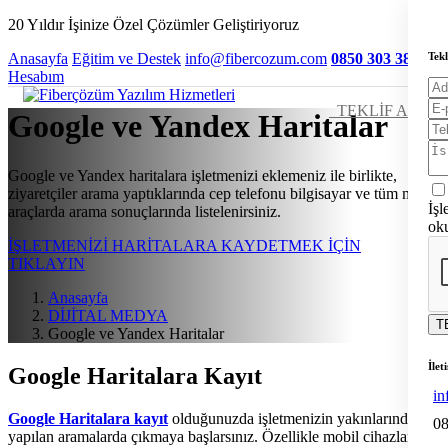
20 Yıldır İşinize Özel Çözümler Geliştiriyoruz
Tekl
Anasayfa
Eğitim ve Destek
info@fibercozum.com
0850 303 3800
Hesabım
TEKLİF AL
Google ve Yandex Haritalar
Google ve Yandex haritalara işletmenizi eklemeniz ile birlikte,
ziyaretçiler arama yaptıklarında cep telefonu bilgisayar ve tüm mobil
İşl
araçlarda arama sonuçlarında listelenirsiniz.
ok
İŞLETMENİZİ HARİTALARA KAYDETMEK İÇİN
TIKLAYIN
Anasayfa
DİJİTAL MEDYA
T
Google ve Yandex Haritalar
İlet
Google Haritalara Kayıt
in
Google Haritalara kayıt
olduğunuzda işletmenizin yakınlarında
08
yapılan aramalarda çıkmaya başlarsınız. Özellikle mobil cihazların