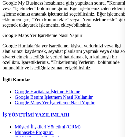
Google My Business hesabınıza giriş yaptıktan sonra, "Konumlar"
veya "İşletmeler" bölümüne gidin. Eğer işletmeniz zaten eklenmişse,
işletme adınızı aratarak işletmenizi seçebilirsiniz. Eğer işletmeniz
eklenmemişse, "Yeni konum ekle" veya "Yeni işletme ekle" gibi bir
seçenek tıklayarak işletmenizi ekleyebilirsiniz.
Google Maps Yer İşaretleme Nasıl Yapılır
Google Haritalar'da yer işaretleme, kişisel yerlerinizi veya ilgi
alanlarınızı kaydetmek, seyahat planlarını yapmak veya daha sonra
ziyaret etmek istediğiniz yerleri hatırlamak için kullanışlı bir
özelliktir. İşarettikleriniz, "Etiketlenmiş Yerlerim" bölümünde
bulunabilir ve istediğiniz zaman erişebilirsiniz.
İlgili Konular
Google Haritalara İşletme Ekleme
Google Benim İşletmem Nasıl Kullanılır
Google Maps Yer İşaretleme Nasıl Yapılır
İŞ YÖNETİMİ YAZILIMLARI
Müşteri İlişkileri Yönetimi (CRM)
Muhasebe Programı