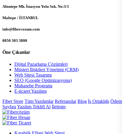
Altıntepe Mh. İstasyon Yolu Sok. No:3/1
Maltepe / İSTANBUL
info@fibercozum.com
0850 303 3800
Öne Çıkanlar
Dijital Pazarlama Çözümleri
Müşteri İlişkileri Yönetimi (CRM)
Web Sitesi Tasarımı
SEO (Google Optimizasyonu)
Muhasebe Programı
E-ticaret Yazılımı
Fiber Store
Tüm Yazılımlar
Referanslar
Blog
İş Ortaklığı
Ödeme
Sayfası
Yazılım Teklifi Al
İletişim
Karabük Eflani Web Sitesi