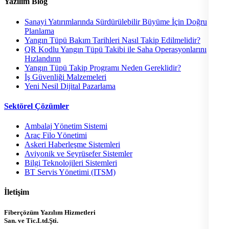
Yazılım Blog
Sanayi Yatırımlarında Sürdürülebilir Büyüme İçin Doğru
Planlama
Yangın Tüpü Bakım Tarihleri Nasıl Takip Edilmelidir?
QR Kodlu Yangın Tüpü Takibi ile Saha Operasyonlarını
Hızlandırın
Yangın Tüpü Takip Programı Neden Gereklidir?
İş Güvenliği Malzemeleri
Yeni Nesil Dijital Pazarlama
Sektörel Çözümler
Ambalaj Yönetim Sistemi
Araç Filo Yönetimi
Askeri Haberleşme Sistemleri
Aviyonik ve Seyrüsefer Sistemler
Bilgi Teknolojileri Sistemleri
BT Servis Yönetimi (ITSM)
İletişim
Fiberçözüm Yazılım Hizmetleri
San. ve Tic.Ltd.Şti.