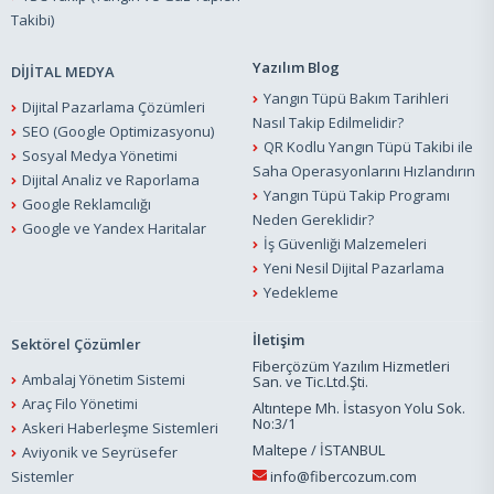
Takibi)
Yazılım Blog
DİJİTAL MEDYA
Yangın Tüpü Bakım Tarihleri
Dijital Pazarlama Çözümleri
Nasıl Takip Edilmelidir?
SEO (Google Optimizasyonu)
QR Kodlu Yangın Tüpü Takibi ile
Sosyal Medya Yönetimi
Saha Operasyonlarını Hızlandırın
Dijital Analiz ve Raporlama
Yangın Tüpü Takip Programı
Google Reklamcılığı
Neden Gereklidir?
Google ve Yandex Haritalar
İş Güvenliği Malzemeleri
Yeni Nesil Dijital Pazarlama
Yedekleme
İletişim
Sektörel Çözümler
Fiberçözüm Yazılım Hizmetleri
Ambalaj Yönetim Sistemi
San. ve Tic.Ltd.Şti.
Araç Filo Yönetimi
Altıntepe Mh. İstasyon Yolu Sok.
No:3/1
Askeri Haberleşme Sistemleri
Maltepe / İSTANBUL
Aviyonik ve Seyrüsefer
Sistemler
info@fibercozum.com