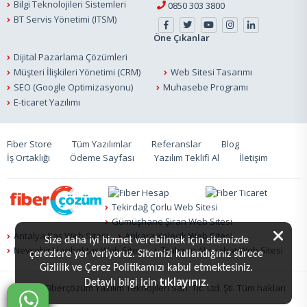
Bilgi Teknolojileri Sistemleri
0850 303 3800
BT Servis Yönetimi (ITSM)
Öne Çıkanlar
Dijital Pazarlama Çözümleri
Müşteri İlişkileri Yönetimi (CRM)
Web Sitesi Tasarımı
SEO (Google Optimizasyonu)
Muhasebe Programı
E-ticaret Yazılımı
Fiber Store
Tüm Yazılımlar
Referanslar
Blog
İş Ortaklığı
Ödeme Sayfası
Yazılım Teklifi Al
İletişim
Tekirdağ Çorlu Web Sitesi
Gümüşhane Şiran Web Sitesi
Antalya Kaş Web Sitesi
Ankara Kalecik Web Sitesi
Size daha iyi hizmet verebilmek için sitemizde
Nevşehir Hacıbektaş Web Sitesi
Trabzon Akçaabat Web Sitesi
çerezlere yer veriyoruz. Sitemizi kullandığınız sürece
Gizlilik ve Çerez Politikamızı kabul etmektesiniz.
tıklayınız.
Detaylı bilgi için
© 2020 Fiberçözüm Yazılım Teknojileri San. Tic. Ltd. Şti. Tüm hakları
saklıdır.