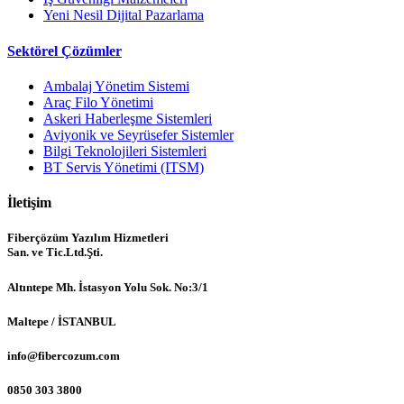
Yeni Nesil Dijital Pazarlama
Sektörel Çözümler
Ambalaj Yönetim Sistemi
Araç Filo Yönetimi
Askeri Haberleşme Sistemleri
Aviyonik ve Seyrüsefer Sistemler
Bilgi Teknolojileri Sistemleri
BT Servis Yönetimi (ITSM)
İletişim
Fiberçözüm Yazılım Hizmetleri
San. ve Tic.Ltd.Şti.
Altıntepe Mh. İstasyon Yolu Sok. No:3/1
Maltepe / İSTANBUL
info@fibercozum.com
0850 303 3800