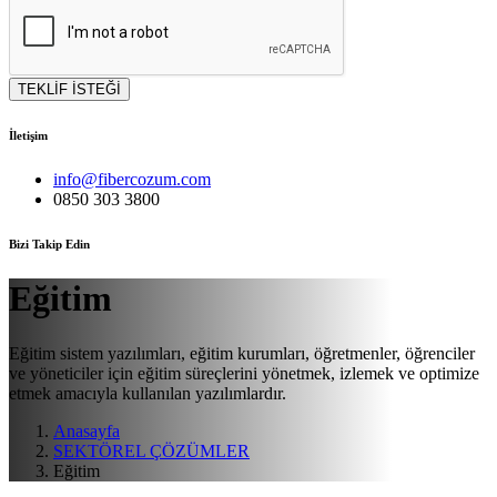
TEKLİF İSTEĞİ
İletişim
info@fibercozum.com
0850 303 3800
Bizi Takip Edin
Eğitim
Eğitim sistem yazılımları, eğitim kurumları, öğretmenler, öğrenciler
ve yöneticiler için eğitim süreçlerini yönetmek, izlemek ve optimize
etmek amacıyla kullanılan yazılımlardır.
Anasayfa
SEKTÖREL ÇÖZÜMLER
Eğitim