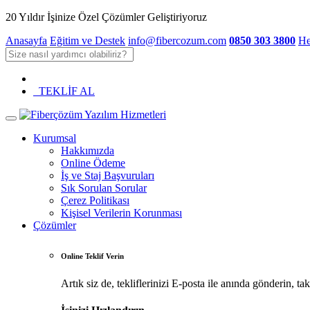
20 Yıldır İşinize Özel Çözümler Geliştiriyoruz
Anasayfa
Eğitim ve Destek
info@fibercozum.com
0850 303 3800
He
TEKLİF AL
Kurumsal
Hakkımızda
Online Ödeme
İş ve Staj Başvuruları
Sık Sorulan Sorular
Çerez Politikası
Kişisel Verilerin Korunması
Çözümler
Online Teklif Verin
Artık siz de, tekliflerinizi E-posta ile anında gönderin, ta