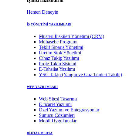
İşinizi Hızlandırın
Hemen Deneyin
İŞ YÖNETİMİ YAZILIMLARI
Müşteri İlişkileri Yönetimi (CRM)
Muhasebe Programı
Teklif Sipariş Yönetimi
Üretim Stok Yönetimi
Cihaz Takip Yazılımı
Proje Takip Sistemi
E-Tahsilat Yazılımı
YSC Takip (Yangın ve Gaz Tüpleri Takibi)
WEB YAZILIMLARI
Web Sitesi Tasarımı
E-ticaret Yazılımı
Özel Yazılım ve Entegrasyonlar
Sunucu Çözümleri
Mobil Uygulamalar
DİJİTAL MEDYA