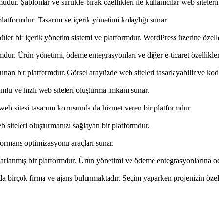
dur. Şablonlar ve sürükle-bırak özellikleri ile kullanıcılar web sitelerin
platformdur. Tasarım ve içerik yönetimi kolaylığı sunar.
üler bir içerik yönetim sistemi ve platformdur. WordPress üzerine özelle
rmdur. Ürün yönetimi, ödeme entegrasyonları ve diğer e-ticaret özellikler
unan bir platformdur. Görsel arayüzde web siteleri tasarlayabilir ve kod
umlu ve hızlı web siteleri oluşturma imkanı sunar.
eb sitesi tasarımı konusunda da hizmet veren bir platformdur.
 siteleri oluşturmanızı sağlayan bir platformdur.
erformans optimizasyonu araçları sunar.
asarlanmış bir platformdur. Ürün yönetimi ve ödeme entegrasyonlarına od
nda birçok firma ve ajans bulunmaktadır. Seçim yaparken projenizin özel