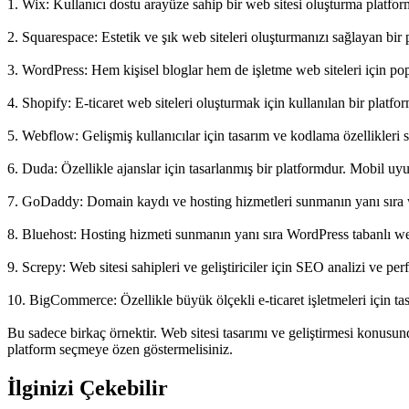
1. Wix: Kullanıcı dostu arayüze sahip bir web sitesi oluşturma platformu
2. Squarespace: Estetik ve şık web siteleri oluşturmanızı sağlayan bir 
3. WordPress: Hem kişisel bloglar hem de işletme web siteleri için pop
4. Shopify: E-ticaret web siteleri oluşturmak için kullanılan bir platfo
5. Webflow: Gelişmiş kullanıcılar için tasarım ve kodlama özellikleri s
6. Duda: Özellikle ajanslar için tasarlanmış bir platformdur. Mobil uy
7. GoDaddy: Domain kaydı ve hosting hizmetleri sunmanın yanı sıra w
8. Bluehost: Hosting hizmeti sunmanın yanı sıra WordPress tabanlı web
9. Screpy: Web sitesi sahipleri ve geliştiriciler için SEO analizi ve p
10. BigCommerce: Özellikle büyük ölçekli e-ticaret işletmeleri için t
Bu sadece birkaç örnektir. Web sitesi tasarımı ve geliştirmesi konusu
platform seçmeye özen göstermelisiniz.
İlginizi Çekebilir