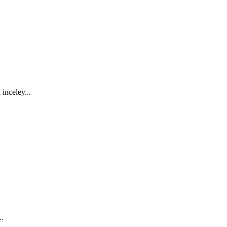
inceley...
..