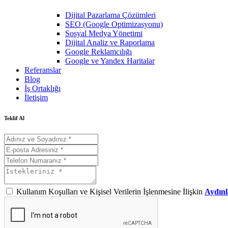
Dijital Pazarlama Çözümleri
SEO (Google Optimizasyonu)
Sosyal Medya Yönetimi
Dijital Analiz ve Raporlama
Google Reklamcılığı
Google ve Yandex Haritalar
Referanslar
Blog
İş Ortaklığı
İletişim
Teklif Al
Kullanım Koşulları ve Kişisel Verilerin İşlenmesine İlişkin
Aydınl