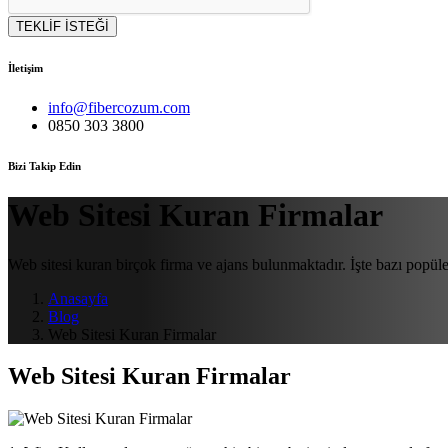
TEKLİF İSTEĞİ
İletişim
info@fibercozum.com
0850 303 3800
Bizi Takip Edin
Web Sitesi Kuran Firmalar
Web sitesi kuran birçok firma ve ajans bulunmaktadır. İşte bazı popüler
Anasayfa
Blog
Web Sitesi Kuran Firmalar
Web Sitesi Kuran Firmalar