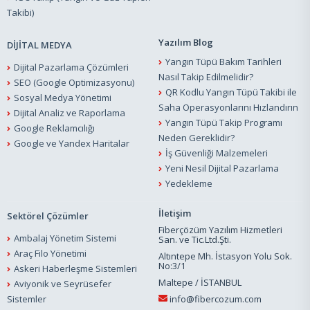
Takibi)
Yazılım Blog
DİJİTAL MEDYA
Yangın Tüpü Bakım Tarihleri
Dijital Pazarlama Çözümleri
Nasıl Takip Edilmelidir?
SEO (Google Optimizasyonu)
QR Kodlu Yangın Tüpü Takibi ile
Sosyal Medya Yönetimi
Saha Operasyonlarını Hızlandırın
Dijital Analiz ve Raporlama
Yangın Tüpü Takip Programı
Google Reklamcılığı
Neden Gereklidir?
Google ve Yandex Haritalar
İş Güvenliği Malzemeleri
Yeni Nesil Dijital Pazarlama
Yedekleme
İletişim
Sektörel Çözümler
Fiberçözüm Yazılım Hizmetleri
Ambalaj Yönetim Sistemi
San. ve Tic.Ltd.Şti.
Araç Filo Yönetimi
Altıntepe Mh. İstasyon Yolu Sok.
No:3/1
Askeri Haberleşme Sistemleri
Maltepe / İSTANBUL
Aviyonik ve Seyrüsefer
Sistemler
info@fibercozum.com