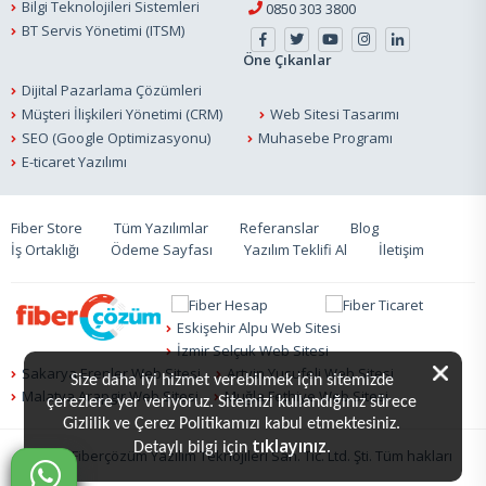
Bilgi Teknolojileri Sistemleri
0850 303 3800
BT Servis Yönetimi (ITSM)
Öne Çıkanlar
Dijital Pazarlama Çözümleri
Müşteri İlişkileri Yönetimi (CRM)
Web Sitesi Tasarımı
SEO (Google Optimizasyonu)
Muhasebe Programı
E-ticaret Yazılımı
Fiber Store
Tüm Yazılımlar
Referanslar
Blog
İş Ortaklığı
Ödeme Sayfası
Yazılım Teklifi Al
İletişim
Eskişehir Alpu Web Sitesi
İzmir Selçuk Web Sitesi
Sakarya Erenler Web Sitesi
Artvin Yusufeli Web Sitesi
Size daha iyi hizmet verebilmek için sitemizde
Malatya Arapgir Web Sitesi
Muğla Fethiye Web Sitesi
çerezlere yer veriyoruz. Sitemizi kullandığınız sürece
Gizlilik ve Çerez Politikamızı kabul etmektesiniz.
tıklayınız.
Detaylı bilgi için
© 2020 Fiberçözüm Yazılım Teknojileri San. Tic. Ltd. Şti. Tüm hakları
saklıdır.