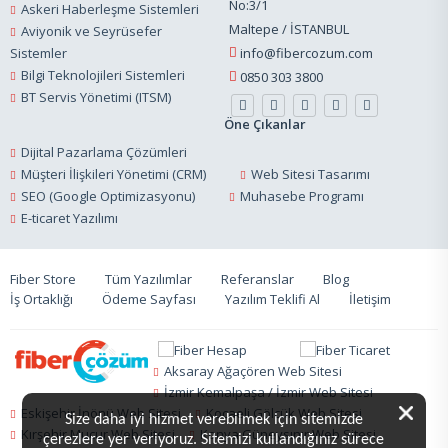
No:3/1
Askeri Haberleşme Sistemleri
Maltepe / İSTANBUL
Aviyonik ve Seyrüsefer
Sistemler
info@fibercozum.com
Bilgi Teknolojileri Sistemleri
0850 303 3800
BT Servis Yönetimi (ITSM)
Öne Çıkanlar
Dijital Pazarlama Çözümleri
Müşteri İlişkileri Yönetimi (CRM)
Web Sitesi Tasarımı
SEO (Google Optimizasyonu)
Muhasebe Programı
E-ticaret Yazılımı
Fiber Store
Tüm Yazılımlar
Referanslar
Blog
İş Ortaklığı
Ödeme Sayfası
Yazılım Teklifi Al
İletişim
Aksaray Ağaçören Web Sitesi
İzmir Kemalpaşa / İzmir Web Sitesi
Eskişehir İnönü Web Sitesi
Kocaeli Gölcük Web Sitesi
Size daha iyi hizmet verebilmek için sitemizde
Kırşehir Mucur Web Sitesi
Konya Güneysınır Web Sitesi
çerezlere yer veriyoruz. Sitemizi kullandığınız sürece