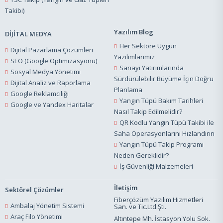
Takibi)
Yazılım Blog
DİJİTAL MEDYA
Her Sektöre Uygun
Dijital Pazarlama Çözümleri
Yazılımlarımız
SEO (Google Optimizasyonu)
Sanayi Yatırımlarında
Sosyal Medya Yönetimi
Sürdürülebilir Büyüme İçin Doğru
Dijital Analiz ve Raporlama
Planlama
Google Reklamcılığı
Yangın Tüpü Bakım Tarihleri
Google ve Yandex Haritalar
Nasıl Takip Edilmelidir?
QR Kodlu Yangın Tüpü Takibi ile
Saha Operasyonlarını Hızlandırın
Yangın Tüpü Takip Programı
Neden Gereklidir?
İş Güvenliği Malzemeleri
İletişim
Sektörel Çözümler
Fiberçözüm Yazılım Hizmetleri
Ambalaj Yönetim Sistemi
San. ve Tic.Ltd.Şti.
Araç Filo Yönetimi
Altıntepe Mh. İstasyon Yolu Sok.