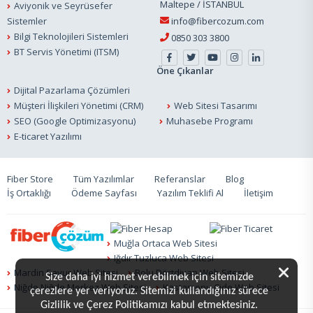
Maltepe / İSTANBUL
Aviyonik ve Seyrüsefer
Sistemler
info@fibercozum.com
Bilgi Teknolojileri Sistemleri
0850 303 3800
BT Servis Yönetimi (ITSM)
Öne Çıkanlar
Dijital Pazarlama Çözümleri
Müşteri İlişkileri Yönetimi (CRM)
Web Sitesi Tasarımı
SEO (Google Optimizasyonu)
Muhasebe Programı
E-ticaret Yazılımı
Fiber Store
Tüm Yazılımlar
Referanslar
Blog
İş Ortaklığı
Ödeme Sayfası
Yazılım Teklifi Al
İletişim
Muğla Ortaca Web Sitesi
Iğdır Tuzluca Web Sitesi
Mardin Savur Web Sitesi
Bolu Dörtdivan Web Sitesi
Size daha iyi hizmet verebilmek için sitemizde
Niğde Niğde Merkez Web Sitesi
Kastamonu Cide Web Sitesi
çerezlere yer veriyoruz. Sitemizi kullandığınız sürece
Gizlilik ve Çerez Politikamızı kabul etmektesiniz.