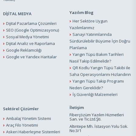
Yazılım Blog
DİJİTAL MEDYA
Her Sektöre Uygun
Dijital Pazarlama Çözümleri
Yazılımlarımız
SEO (Google Optimizasyonu)
Sanayi Yatırımlarında
Sosyal Medya Yönetimi
Sürdürülebilir Büyüme İçin Doğru
Dijital Analiz ve Raporlama
Planlama
Google Reklamcılığı
Yangın Tüpü Bakım Tarihleri
Google ve Yandex Haritalar
Nasıl Takip Edilmelidir?
QR Kodlu Yangın Tüpü Takibi ile
Saha Operasyonlarını Hızlandırın
Yangın Tüpü Takip Programı
Neden Gereklidir?
İş Güvenliği Malzemeleri
İletişim
Sektörel Çözümler
Fiberçözüm Yazılım Hizmetleri
Ambalaj Yönetim Sistemi
San. ve Tic.Ltd.Şti.
Araç Filo Yönetimi
Altıntepe Mh. İstasyon Yolu Sok.
No:3/1
Askeri Haberleşme Sistemleri