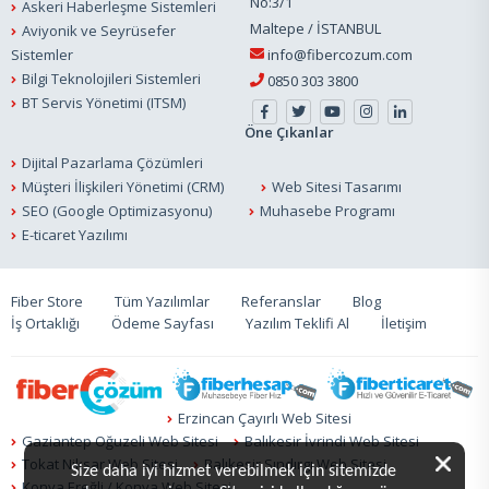
No:3/1
Askeri Haberleşme Sistemleri
Maltepe / İSTANBUL
Aviyonik ve Seyrüsefer
Sistemler
info@fibercozum.com
Bilgi Teknolojileri Sistemleri
0850 303 3800
BT Servis Yönetimi (ITSM)
Öne Çıkanlar
Dijital Pazarlama Çözümleri
Müşteri İlişkileri Yönetimi (CRM)
Web Sitesi Tasarımı
SEO (Google Optimizasyonu)
Muhasebe Programı
E-ticaret Yazılımı
Fiber Store
Tüm Yazılımlar
Referanslar
Blog
İş Ortaklığı
Ödeme Sayfası
Yazılım Teklifi Al
İletişim
Erzincan Çayırlı Web Sitesi
Gaziantep Oğuzeli Web Sitesi
Balıkesir İvrindi Web Sitesi
Tokat Niksar Web Sitesi
Balıkesir Sındırgı Web Sitesi
Size daha iyi hizmet verebilmek için sitemizde
Konya Ereğli / Konya Web Sitesi