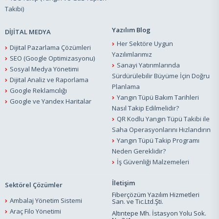
Takibi)
Yazılım Blog
DİJİTAL MEDYA
Her Sektöre Uygun
Dijital Pazarlama Çözümleri
Yazılımlarımız
SEO (Google Optimizasyonu)
Sanayi Yatırımlarında
Sosyal Medya Yönetimi
Sürdürülebilir Büyüme İçin Doğru
Dijital Analiz ve Raporlama
Planlama
Google Reklamcılığı
Yangın Tüpü Bakım Tarihleri
Google ve Yandex Haritalar
Nasıl Takip Edilmelidir?
QR Kodlu Yangın Tüpü Takibi ile
Saha Operasyonlarını Hızlandırın
Yangın Tüpü Takip Programı
Neden Gereklidir?
İş Güvenliği Malzemeleri
İletişim
Sektörel Çözümler
Fiberçözüm Yazılım Hizmetleri
Ambalaj Yönetim Sistemi
San. ve Tic.Ltd.Şti.
Araç Filo Yönetimi
Altıntepe Mh. İstasyon Yolu Sok.