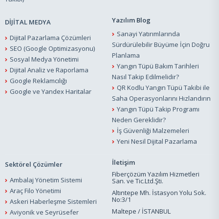
Yazılım Blog
DİJİTAL MEDYA
Sanayi Yatırımlarında
Dijital Pazarlama Çözümleri
Sürdürülebilir Büyüme İçin Doğru
SEO (Google Optimizasyonu)
Planlama
Sosyal Medya Yönetimi
Yangın Tüpü Bakım Tarihleri
Dijital Analiz ve Raporlama
Nasıl Takip Edilmelidir?
Google Reklamcılığı
QR Kodlu Yangın Tüpü Takibi ile
Google ve Yandex Haritalar
Saha Operasyonlarını Hızlandırın
Yangın Tüpü Takip Programı
Neden Gereklidir?
İş Güvenliği Malzemeleri
Yeni Nesil Dijital Pazarlama
İletişim
Sektörel Çözümler
Fiberçözüm Yazılım Hizmetleri
Ambalaj Yönetim Sistemi
San. ve Tic.Ltd.Şti.
Araç Filo Yönetimi
Altıntepe Mh. İstasyon Yolu Sok.
No:3/1
Askeri Haberleşme Sistemleri
Maltepe / İSTANBUL
Aviyonik ve Seyrüsefer