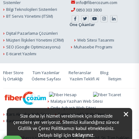
Sistemler
info@fibercozum.com
Bilgi Teknolojileri Sistemleri
0850 303 3800
BT Servis Yönetimi (ITSM)
Öne Çıkanlar
Dijital Pazarlama Çözümleri
Müşteri İlişkileri Yönetimi (CRM)
Web Sitesi Tasarımı
SEO (Google Optimizasyonu)
Muhasebe Programı
E-ticaret Yazılımı
Fiber Store
Tüm Yazılımlar
Referanslar
Blog
İş Ortaklığı
Ödeme Sayfası
Yazılım Teklifi Al
İletişim
Malatya Yazıhan Web Sitesi
Ordu Aybastı Web Sitesi
Kars Akyaka Web Sitesi
Samsun Ladik Web Sitesi
Size daha iyi hizmet verebilmek için sitemizde
Kastamonu Ağlı Web Sitesi
Ordu Gürgentepe Web Sitesi
çerezlere yer veriyoruz. Sitemizi kullandığınız sürece
Gizlilik ve Çerez Politikamızı kabul etmektesiniz.
tıklayınız.
Detaylı bilgi için
© 2020 Fiberçözüm Yazılım Teknojileri San. Tic. Ltd. Şti. Tüm hakları