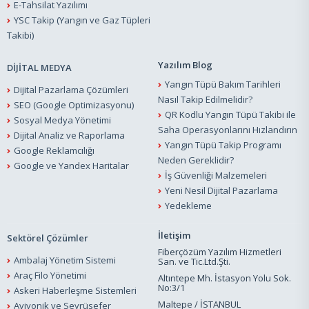
E-Tahsilat Yazılımı
YSC Takip (Yangın ve Gaz Tüpleri
Takibi)
Yazılım Blog
DİJİTAL MEDYA
Yangın Tüpü Bakım Tarihleri
Dijital Pazarlama Çözümleri
Nasıl Takip Edilmelidir?
SEO (Google Optimizasyonu)
QR Kodlu Yangın Tüpü Takibi ile
Sosyal Medya Yönetimi
Saha Operasyonlarını Hızlandırın
Dijital Analiz ve Raporlama
Yangın Tüpü Takip Programı
Google Reklamcılığı
Neden Gereklidir?
Google ve Yandex Haritalar
İş Güvenliği Malzemeleri
Yeni Nesil Dijital Pazarlama
Yedekleme
İletişim
Sektörel Çözümler
Fiberçözüm Yazılım Hizmetleri
Ambalaj Yönetim Sistemi
San. ve Tic.Ltd.Şti.
Araç Filo Yönetimi
Altıntepe Mh. İstasyon Yolu Sok.
No:3/1
Askeri Haberleşme Sistemleri
Maltepe / İSTANBUL
Aviyonik ve Seyrüsefer