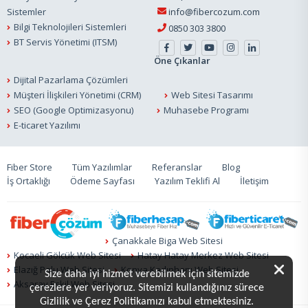
Sistemler
info@fibercozum.com
Bilgi Teknolojileri Sistemleri
0850 303 3800
BT Servis Yönetimi (ITSM)
Öne Çıkanlar
Dijital Pazarlama Çözümleri
Müşteri İlişkileri Yönetimi (CRM)
Web Sitesi Tasarımı
SEO (Google Optimizasyonu)
Muhasebe Programı
E-ticaret Yazılımı
Fiber Store
Tüm Yazılımlar
Referanslar
Blog
İş Ortaklığı
Ödeme Sayfası
Yazılım Teklifi Al
İletişim
Çanakkale Biga Web Sitesi
Kocaeli Gölcük Web Sitesi
Hatay Hatay Merkez Web Sitesi
Elazığ Palu Web Sitesi
Konya Kadınhanı Web Sitesi
Size daha iyi hizmet verebilmek için sitemizde
Aksaray Eskil Web Sitesi
çerezlere yer veriyoruz. Sitemizi kullandığınız sürece
Gizlilik ve Çerez Politikamızı kabul etmektesiniz.