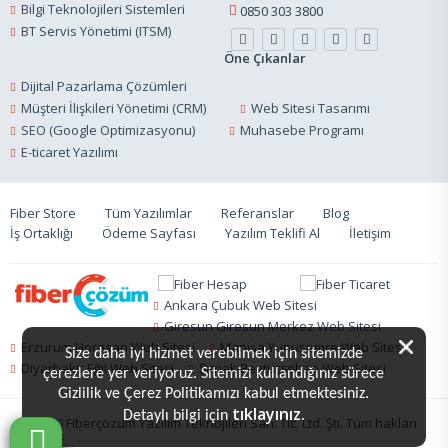
Bilgi Teknolojileri Sistemleri
0850 303 3800
BT Servis Yönetimi (ITSM)
Öne Çıkanlar
Dijital Pazarlama Çözümleri
Müşteri İlişkileri Yönetimi (CRM)
Web Sitesi Tasarımı
SEO (Google Optimizasyonu)
Muhasebe Programı
E-ticaret Yazılımı
Fiber Store
Tüm Yazılımlar
Referanslar
Blog
İş Ortaklığı
Ödeme Sayfası
Yazılım Teklifi Al
İletişim
Ankara Çubuk Web Sitesi
Giresun Giresun Merkez Web Sitesi
Erzurum Horasan Web Sitesi
Manisa Yunusemre Web Sitesi
Size daha iyi hizmet verebilmek için sitemizde
Diyarbakır Eğil Web Sitesi
Şırnak Beytüşşebap Web Sitesi
çerezlere yer veriyoruz. Sitemizi kullandığınız sürece
Gizlilik ve Çerez Politikamızı kabul etmektesiniz.
tıklayınız.
Detaylı bilgi için
© 2020 Fiberçözüm Yazılım Teknojileri San. Tic. Ltd. Şti. Tüm hakları
saklıdır.