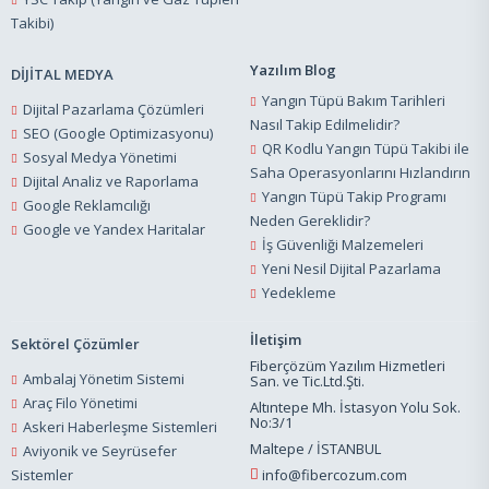
Takibi)
Yazılım Blog
DİJİTAL MEDYA
Yangın Tüpü Bakım Tarihleri
Dijital Pazarlama Çözümleri
Nasıl Takip Edilmelidir?
SEO (Google Optimizasyonu)
QR Kodlu Yangın Tüpü Takibi ile
Sosyal Medya Yönetimi
Saha Operasyonlarını Hızlandırın
Dijital Analiz ve Raporlama
Yangın Tüpü Takip Programı
Google Reklamcılığı
Neden Gereklidir?
Google ve Yandex Haritalar
İş Güvenliği Malzemeleri
Yeni Nesil Dijital Pazarlama
Yedekleme
İletişim
Sektörel Çözümler
Fiberçözüm Yazılım Hizmetleri
Ambalaj Yönetim Sistemi
San. ve Tic.Ltd.Şti.
Araç Filo Yönetimi
Altıntepe Mh. İstasyon Yolu Sok.
No:3/1
Askeri Haberleşme Sistemleri
Maltepe / İSTANBUL
Aviyonik ve Seyrüsefer
Sistemler
info@fibercozum.com