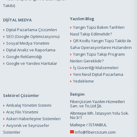
Takibi)
Yazılım Blog
DİJİTAL MEDYA
Yangın Tüpü Bakım Tarihleri
Dijital Pazarlama Çözümleri
Nasıl Takip Edilmelidir?
SEO (Google Optimizasyonu)
QR Kodlu Yangın Tüpü Takibi ile
Sosyal Medya Yönetimi
Saha Operasyonlarını Hızlandırın
Dijital Analiz ve Raporlama
Yangın Tüpü Takip Programı
Google Reklamcılığı
Neden Gereklidir?
Google ve Yandex Haritalar
İş Güvenliği Malzemeleri
Yeni Nesil Dijital Pazarlama
Yedekleme
İletişim
Sektörel Çözümler
Fiberçözüm Yazılım Hizmetleri
Ambalaj Yönetim Sistemi
San. ve Tic.Ltd.Şti.
Araç Filo Yönetimi
Altıntepe Mh. İstasyon Yolu Sok.
No:3/1
Askeri Haberleşme Sistemleri
Maltepe / İSTANBUL
Aviyonik ve Seyrüsefer
Sistemler
info@fibercozum.com