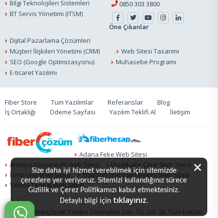
Bilgi Teknolojileri Sistemleri
0850 303 3800
BT Servis Yönetimi (ITSM)
Öne Çıkanlar
Dijital Pazarlama Çözümleri
Müşteri İlişkileri Yönetimi (CRM)
Web Sitesi Tasarımı
SEO (Google Optimizasyonu)
Muhasebe Programı
E-ticaret Yazılımı
Fiber Store
Tüm Yazılımlar
Referanslar
Blog
İş Ortaklığı
Ödeme Sayfası
Yazılım Teklifi Al
İletişim
Adana Feke Web Sitesi
Antalya Döşemealtı Web Sitesi
Diyarbakır Çınar Web Sitesi
Size daha iyi hizmet verebilmek için sitemizde
İzmir Urla Web Sitesi
Trabzon Trabzon Merkez Web Sitesi
çerezlere yer veriyoruz. Sitemizi kullandığınız sürece
Yalova Termal Web Sitesi
Gizlilik ve Çerez Politikamızı kabul etmektesiniz.
tıklayınız.
Detaylı bilgi için
© 2020 Fiberçözüm Yazılım Teknojileri San. Tic. Ltd. Şti. Tüm hakları