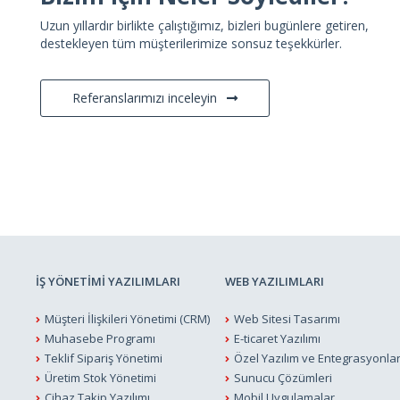
Uzun yıllardır birlikte çalıştığımız, bizleri bugünlere getiren,
destekleyen tüm müşterilerimize sonsuz teşekkürler.
Referanslarımızı inceleyin
İŞ YÖNETİMİ YAZILIMLARI
WEB YAZILIMLARI
Müşteri İlişkileri Yönetimi (CRM)
Web Sitesi Tasarımı
Muhasebe Programı
E-ticaret Yazılımı
Teklif Sipariş Yönetimi
Özel Yazılım ve Entegrasyonla
Üretim Stok Yönetimi
Sunucu Çözümleri
Cihaz Takip Yazılımı
Mobil Uygulamalar