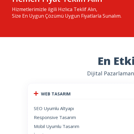
Hizmetlerimizle ilgili Hızlıca Teklif Alın,
Size En Uygun Çözümü Uygun Fiyatlarla Sunalım.
En Etk
Dijital Pazarlama
WEB TASARIM
SEO Uyumlu Altyapı
Responsive Tasarım
Mobil Uyumlu Tasarım