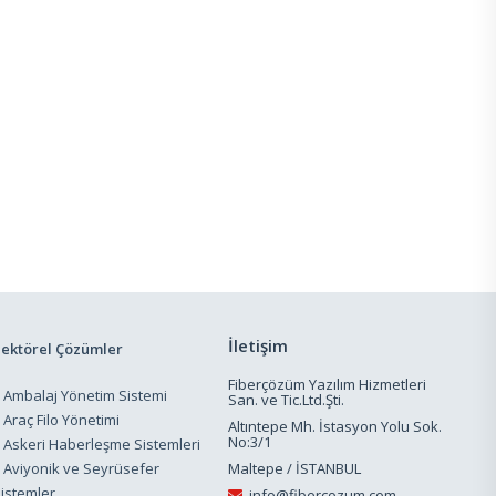
İletişim
Sektörel Çözümler
Fiberçözüm Yazılım Hizmetleri
Ambalaj Yönetim Sistemi
San. ve Tic.Ltd.Şti.
Araç Filo Yönetimi
Altıntepe Mh. İstasyon Yolu Sok.
No:3/1
Askeri Haberleşme Sistemleri
Aviyonik ve Seyrüsefer
Maltepe / İSTANBUL
istemler
info@fibercozum.com