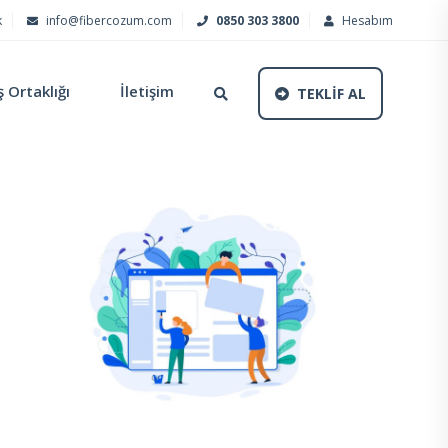
k
info@fibercozum.com
0850 303 3800
Hesabım
ş Ortaklığı
İletişim
TEKLİF AL