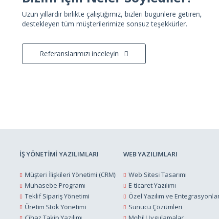
Uzun yıllardır birlikte çalıştığımız, bizleri bugünlere getiren,
destekleyen tüm müşterilerimize sonsuz teşekkürler.
Referanslarımızı inceleyin
İŞ YÖNETİMİ YAZILIMLARI
WEB YAZILIMLARI
Müşteri İlişkileri Yönetimi (CRM)
Web Sitesi Tasarımı
Muhasebe Programı
E-ticaret Yazılımı
Teklif Sipariş Yönetimi
Özel Yazılım ve Entegrasyonla
Üretim Stok Yönetimi
Sunucu Çözümleri
Cihaz Takip Yazılımı
Mobil Uygulamalar