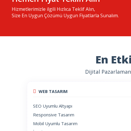
Hizmetlerimizle ilgili Hızlıca Teklif Alın,
Size En Uygun Çözümü Uygun Fiyatlarla Sunalım.
En Etk
Dijital Pazarlama
WEB TASARIM
SEO Uyumlu Altyapı
Responsive Tasarım
Mobil Uyumlu Tasarım