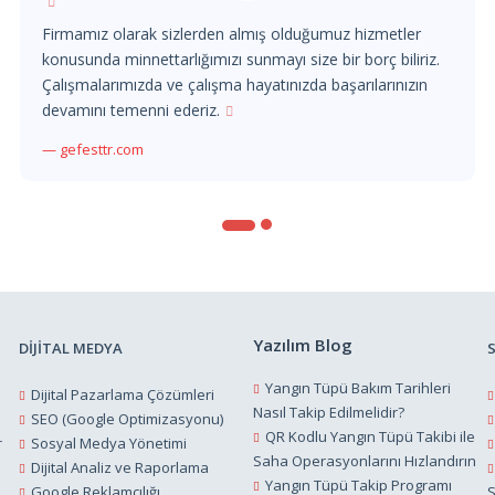
Firmamız olarak sizlerden almış olduğumuz hizmetler
konusunda minnettarlığımızı sunmayı size bir borç biliriz.
Çalışmalarımızda ve çalışma hayatınızda başarılarınızın
devamını temenni ederiz.
gefesttr.com
Yazılım Blog
DİJİTAL MEDYA
Yangın Tüpü Bakım Tarihleri
Dijital Pazarlama Çözümleri
Nasıl Takip Edilmelidir?
SEO (Google Optimizasyonu)
QR Kodlu Yangın Tüpü Takibi ile
r
Sosyal Medya Yönetimi
Saha Operasyonlarını Hızlandırın
Dijital Analiz ve Raporlama
Yangın Tüpü Takip Programı
Google Reklamcılığı
S