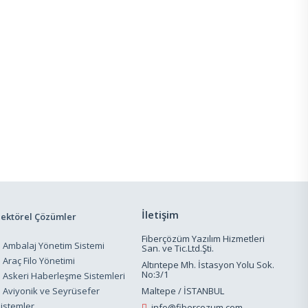
İletişim
Sektörel Çözümler
Fiberçözüm Yazılım Hizmetleri
Ambalaj Yönetim Sistemi
San. ve Tic.Ltd.Şti.
Araç Filo Yönetimi
Altıntepe Mh. İstasyon Yolu Sok.
No:3/1
Askeri Haberleşme Sistemleri
Aviyonik ve Seyrüsefer
Maltepe / İSTANBUL
istemler
info@fibercozum.com