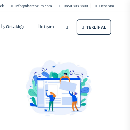
tek
info@fibercozum.com
0850 303 3800
Hesabım
İş Ortaklığı
İletişim
TEKLİF AL