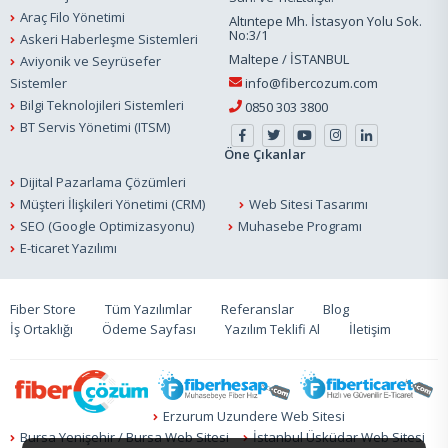
Araç Filo Yönetimi
Altıntepe Mh. İstasyon Yolu Sok.
No:3/1
Askeri Haberleşme Sistemleri
Maltepe / İSTANBUL
Aviyonik ve Seyrüsefer
Sistemler
info@fibercozum.com
Bilgi Teknolojileri Sistemleri
0850 303 3800
BT Servis Yönetimi (ITSM)
Öne Çıkanlar
Dijital Pazarlama Çözümleri
Müşteri İlişkileri Yönetimi (CRM)
Web Sitesi Tasarımı
SEO (Google Optimizasyonu)
Muhasebe Programı
E-ticaret Yazılımı
Fiber Store
Tüm Yazılımlar
Referanslar
Blog
İş Ortaklığı
Ödeme Sayfası
Yazılım Teklifi Al
İletişim
Erzurum Uzundere Web Sitesi
Bursa Yenişehir / Bursa Web Sitesi
İstanbul Üsküdar Web Sitesi