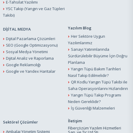
E-Tahsilat Yazılımı
YSC Takip (Yangın ve Gaz Tüpleri
Takibi)
Yazılım Blog
DİJİTAL MEDYA
Her Sektöre Uygun
Dijital Pazarlama Çözümleri
Yazılımlarımız
SEO (Google Optimizasyonu)
Sanayi Yatırımlarında
Sosyal Medya Yönetimi
Sürdürülebilir Büyüme İçin Doğru
Dijital Analiz ve Raporlama
Planlama
Google Reklamcılığı
Yangın Tüpü Bakım Tarihleri
Google ve Yandex Haritalar
Nasıl Takip Edilmelidir?
QR Kodlu Yangın Tüpü Takibi ile
Saha Operasyonlarını Hızlandırın
Yangın Tüpü Takip Programı
Neden Gereklidir?
İş Güvenliği Malzemeleri
İletişim
Sektörel Çözümler
Fiberçözüm Yazılım Hizmetleri
Ambalaj Yönetim Sistemi
San. ve Tic.Ltd.Şti.