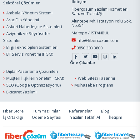
İletişim
Sektörel Çözümler
Fiberçözüm Yazılım Hizmetleri
Ambalaj Yönetim Sistemi
San. ve Tic.Ltd.Şti.
Araç Filo Yönetimi
Altıntepe Mh. İstasyon Yolu Sok.
No:3/1
Askeri Haberleşme Sistemleri
Maltepe / İSTANBUL
Aviyonik ve Seyrüsefer
Sistemler
info@fibercozum.com
Bilgi Teknolojileri Sistemleri
0850 303 3800
BT Servis Yönetimi (ITSM)
Öne Çıkanlar
Dijital Pazarlama Çözümleri
Müşteri İlişkileri Yönetimi (CRM)
Web Sitesi Tasarımı
SEO (Google Optimizasyonu)
Muhasebe Programı
E-ticaret Yazılımı
Fiber Store
Tüm Yazılımlar
Referanslar
Blog
İş Ortaklığı
Ödeme Sayfası
Yazılım Teklifi Al
İletişim