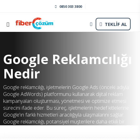
0850 303 3800
TEKLİF AL
Google Reklamcılığı
Nedir
Google reklamcılığı, işletmelerin Google Ads (önceki adıyla
Google AdWords) platformunu kullanarak dijital reklam
kampanyaları oluşturması, yönetmesi ve optimize etmesi
sürecini ifade eder. Bu süreç, işletmelerin hedef kitlelerine
Google'ın farklı hizmetleri aracılığıyla ulaşmalarını sağlar.
Google reklamcılığı, potansiyel müşterilere daha etkili bir
şekilde ulaşmak, marka farkındalığını artırmak, web sitesi
trafiğini çekmek ve dönüşümleri artırmak için kullanılır.