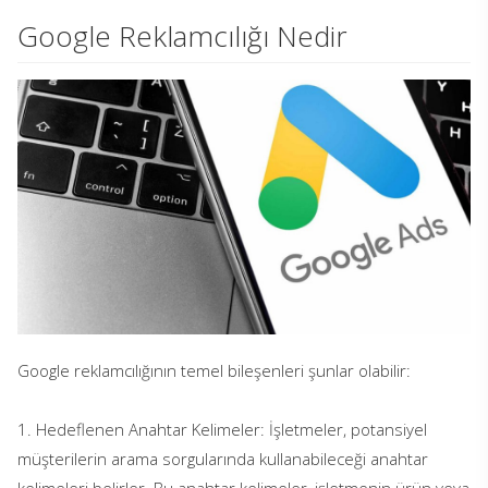
Google Reklamcılığı Nedir
Anasayfa
Blog
Google Reklamcılığı Nedir
Google reklamcılığının temel bileşenleri şunlar olabilir:
1. Hedeflenen Anahtar Kelimeler: İşletmeler, potansiyel
müşterilerin arama sorgularında kullanabileceği anahtar