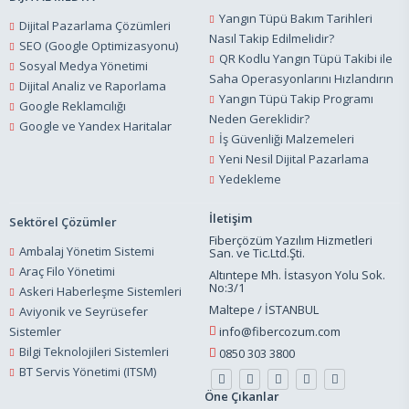
Yangın Tüpü Bakım Tarihleri
Dijital Pazarlama Çözümleri
Nasıl Takip Edilmelidir?
SEO (Google Optimizasyonu)
QR Kodlu Yangın Tüpü Takibi ile
Sosyal Medya Yönetimi
Saha Operasyonlarını Hızlandırın
Dijital Analiz ve Raporlama
Yangın Tüpü Takip Programı
Google Reklamcılığı
Neden Gereklidir?
Google ve Yandex Haritalar
İş Güvenliği Malzemeleri
Yeni Nesil Dijital Pazarlama
Yedekleme
İletişim
Sektörel Çözümler
Fiberçözüm Yazılım Hizmetleri
Ambalaj Yönetim Sistemi
San. ve Tic.Ltd.Şti.
Araç Filo Yönetimi
Altıntepe Mh. İstasyon Yolu Sok.
No:3/1
Askeri Haberleşme Sistemleri
Maltepe / İSTANBUL
Aviyonik ve Seyrüsefer
Sistemler
info@fibercozum.com
Bilgi Teknolojileri Sistemleri
0850 303 3800
BT Servis Yönetimi (ITSM)
Öne Çıkanlar