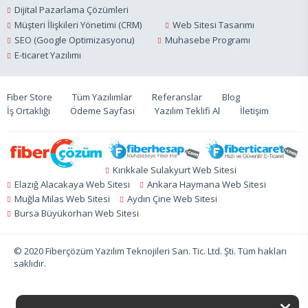
Dijital Pazarlama Çözümleri
Müşteri İlişkileri Yönetimi (CRM)
Web Sitesi Tasarımı
SEO (Google Optimizasyonu)
Muhasebe Programı
E-ticaret Yazılımı
Fiber Store
Tüm Yazılımlar
Referanslar
Blog
İş Ortaklığı
Ödeme Sayfası
Yazılım Teklifi Al
İletişim
Kırıkkale Sulakyurt Web Sitesi
Elazığ Alacakaya Web Sitesi
Ankara Haymana Web Sitesi
Muğla Milas Web Sitesi
Aydın Çine Web Sitesi
Bursa Büyükorhan Web Sitesi
© 2020 Fiberçözüm Yazılım Teknojileri San. Tic. Ltd. Şti. Tüm hakları
saklıdır.